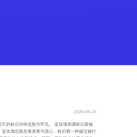
2026-05-24
它的标识兴味也较为罕见。 蓝玫瑰相通标识着秘
，蓝玫瑰也寓意着真挚与衷心，标识着一种越过施行