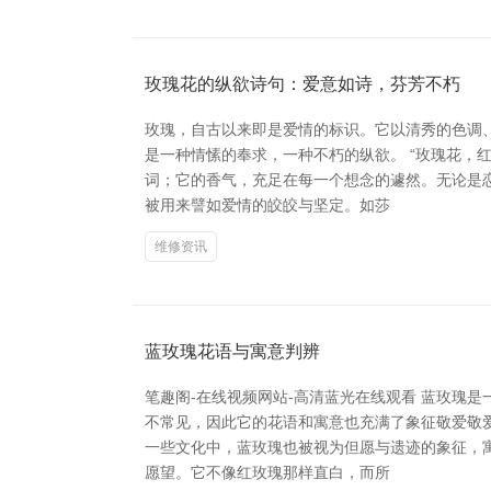
玫瑰花的纵欲诗句：爱意如诗，芬芳不朽
玫瑰，自古以来即是爱情的标识。它以清秀的色调
是一种情愫的奉求，一种不朽的纵欲。 “玫瑰花，
词；它的香气，充足在每一个想念的遽然。无论是
被用来譬如爱情的皎皎与坚定。如莎
维修资讯
蓝玫瑰花语与寓意判辨
笔趣阁-在线视频网站-高清蓝光在线观看 蓝玫瑰
不常见，因此它的花语和寓意也充满了象征敬爱敬
一些文化中，蓝玫瑰也被视为但愿与遗迹的象征，
愿望。它不像红玫瑰那样直白，而所