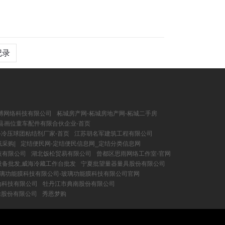
记录
博网络科技有限公司
柘城房产网-柘城房地产网-柘城二手房
县画位童车配件有限合伙企业-首页
-冷压球团粘结剂厂家-首页
江苏胡名军建筑工程有限公司
采购|
定结便民网-定结便民信息网_定结分类信息网
技有限公司
湖北饭松贸易有限公司
曾都区思雨网络工作室-官网
设备批发,威海冷藏工作台批发
宁夏批望量器量具股份有限公司
璃功能膜科技有限公司-玻璃功能膜科技有限公司官网
互动科技有限公司
牡丹江市典南股份有限公司
除股份有限公司
秀恩梦购