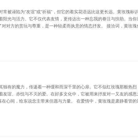
时常被诬陷为“友谊”或“祈福”，但它的着实花语远比这更长远。黄玫瑰
识着阳光与活力。它不仅代表友情，更传达出一种忘我的眷注与扶助。当你
了对对方的赏玩与尊重，是一种轻柔而执意的情态抒发。 接洽词，黄玫瑰
以其独有的魔力，传递着一种缓和而深千里的心扉。它不似红玫瑰那般热烈
号着友谊、赤忱与不灭的爱。在好多文化中，它被用来抒发对一又友的感恩
落在心间，给东说念主带来但愿与力量。 在爱情中，黄玫瑰是肃静看管的