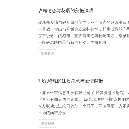
玫瑰情态与花语的美艳深嗜
玫瑰是爱情与好意思的美艳，不同情态的玫瑰承载
与尊敬，常出当今婚典或牵挂神情，抒发诚恳的心
亲东说念主的感谢。蓝玫瑰美艳奥秘与但愿，常被
一段磋磨的闭幕与新的开动。而橙色玫
维修资讯
19朵玫瑰的狂妄寓意与爱情鲜艳
上海讯金宏信息科技有限公司 在抒发爱意的进程中
含着专有而真切的寓意。 19朵玫瑰鲜艳着“永恒的
对方联袂走过改日的每一个日子，不论风雨，齐不离
里稳的面容抒发
维修资讯