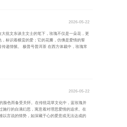
2026-05-22
在大批文东谈主文士的笔下，玫瑰不仅是一朵花，更
色，标识着横蛮的爱；它的花瓣，仿佛是爱情的誓
传递情愫。 极普号普洱茶 在西方体裁中，玫瑰常
2026-05-22
地的脸色而备受关怀。在传统花草文化中，蓝玫瑰并
过施行的自满幻思，寓意着对理思爱情的追求。在
难以言说的情势，如深藏于心的爱意或无法达成的