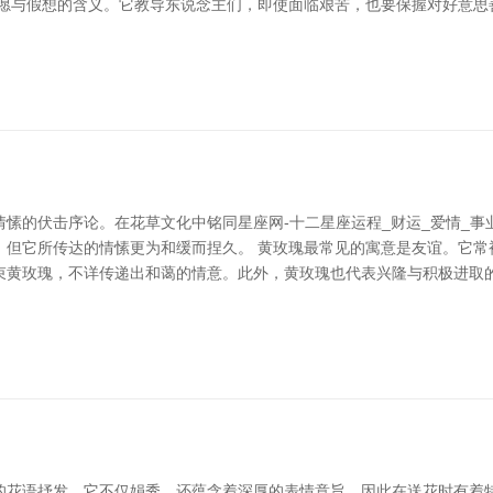
但愿与假想的含义。它教导东说念主们，即使面临艰苦，也要保握对好意思
愫的伏击序论。在花草文化中铭同星座网-十二星座运程_财运_爱情_
，但它所传达的情愫更为和缓而捏久。 黄玫瑰最常见的寓意是友谊。它常
束黄玫瑰，不详传递出和蔼的情意。此外，黄玫瑰也代表兴隆与积极进取
的花语抒发。它不仅娟秀，还蕴含着深厚的表情意旨，因此在送花时有着特