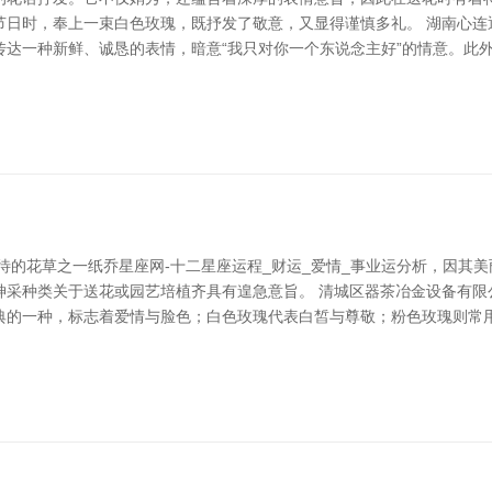
日时，奉上一束白色玫瑰，既抒发了敬意，又显得谨慎多礼。 湖南心连通
传达一种新鲜、诚恳的表情，暗意“我只对你一个东说念主好”的情意。此
待的花草之一纸乔星座网-十二星座运程_财运_爱情_事业运分析，因其
采种类关于送花或园艺培植齐具有遑急意旨。 清城区器茶冶金设备有限公
典的一种，标志着爱情与脸色；白色玫瑰代表白皙与尊敬；粉色玫瑰则常